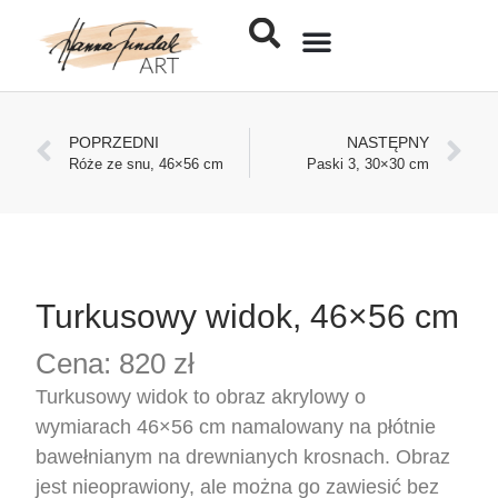
Jak kupić obraz
POPRZEDNI
NASTĘPNY
Róże ze snu, 46×56 cm
Paski 3, 30×30 cm
Turkusowy widok, 46×56 cm
Cena: 820 zł
Turkusowy widok to obraz akrylowy o
wymiarach 46×56 cm namalowany na płótnie
bawełnianym na drewnianych krosnach. Obraz
jest nieoprawiony, ale można go zawiesić bez