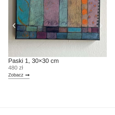
Paski 1, 30×30 cm
Pa
480 zł
480
Zobacz
Zob