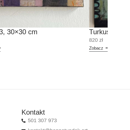
 3, 30×30 cm
Turkusowy w
820 zł
Zobacz
Kontakt
501 307 973