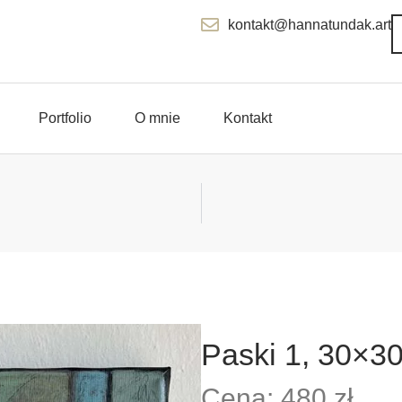
kontakt@hannatundak.art
Portfolio
O mnie
Kontakt
Paski 1, 30×3
Cena: 480 zł