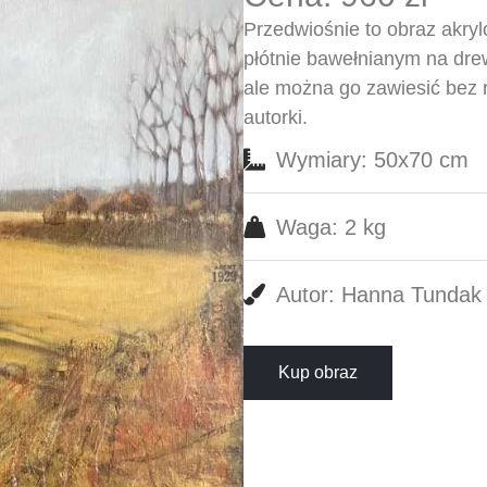
Przedwiośnie to obraz akr
płótnie bawełnianym na dre
ale można go zawiesić bez r
autorki.
Wymiary: 50x70 cm
Waga: 2 kg
Autor: Hanna Tundak
Kup obraz