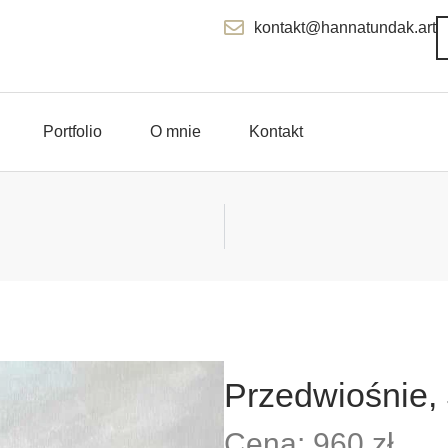
kontakt@hannatundak.art
Portfolio
O mnie
Kontakt
Przedwiośnie,
Cena: 960 zł