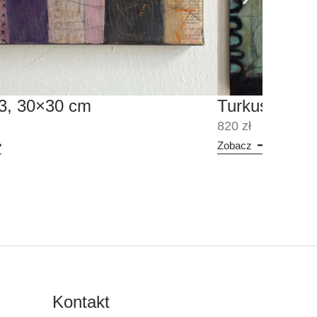
 3, 30×30 cm
Turkusowy w
820 zł
Zobacz
Kontakt