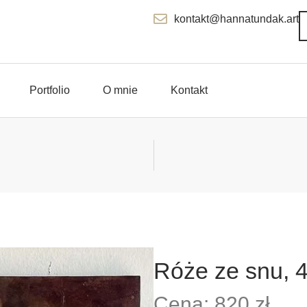
kontakt@hannatundak.art
Portfolio
O mnie
Kontakt
Róże ze snu, 
Cena: 820 zł