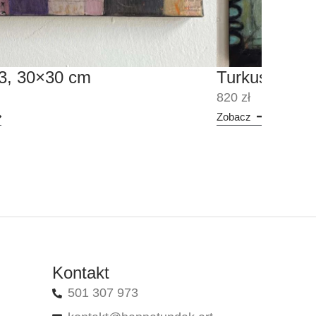
 3, 30×30 cm
Turkusowy w
820 zł
Zobacz
Kontakt
501 307 973