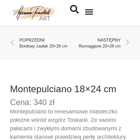
Jak kupić obraz
POPRZEDNI
NASTĘPNY
Bordowy zaułek 20×28 cm
Riomaggiore 20×28 cm
Montepulciano 18×24 cm
Cena: 340 zł
Montepulciano to renesansowe miasteczko
położne wśród wzgórz Toskanii. Ze swoimi
pałacami i zwykłymi domami zbudowanymi z
kamienia stanowi prawdziwą perłę architektury.