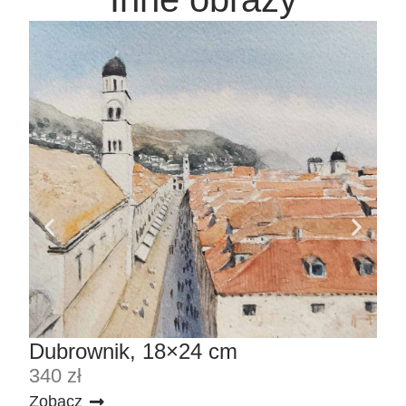
Dubrownik, 18×24 cm
Tu
340 zł
340
Zobacz
Zob