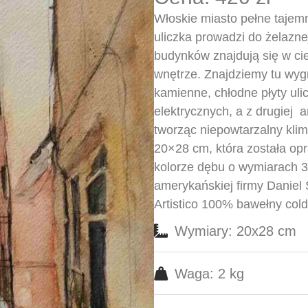
Włoskie miasto pełne tajem
uliczka prowadzi do żelazn
budynków znajdują się w cie
wnętrze. Znajdziemy tu wyg
kamienne, chłodne płyty ulic
elektrycznych, a z drugiej 
tworząc niepowtarzalny kli
20×28 cm, która została op
kolorze dębu o wymiarach 
amerykańskiej firmy Daniel
Artistico 100% bawełny cold
Wymiary: 20x28 cm
Waga: 2 kg