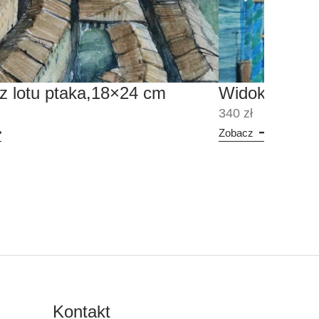
z lotu ptaka,18×24 cm
Widok z Rial
340 zł
Zobacz
Kontakt