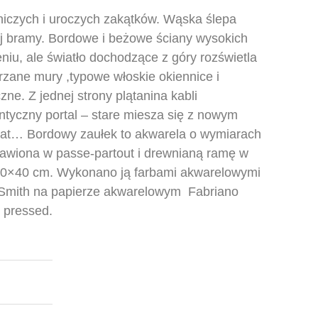
niczych i uroczych zakątków. Wąska ślepa
ej bramy. Bordowe i beżowe ściany wysokich
niu, ale światło dochodzące z góry rozświetla
rzane mury ,typowe włoskie okiennice i
zne. Z jednej strony plątanina kabli
antyczny portal – stare miesza się z nowym
mat… Bordowy zaułek to akwarela o wymiarach
rawiona w passe-partout i drewnianą ramę w
30×40 cm. Wykonano ją farbami akwarelowymi
 Smith na papierze akwarelowym Fabriano
 pressed.