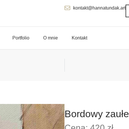
kontakt@hannatundak.art
Portfolio
O mnie
Kontakt
Bordowy zauł
Cena: 420 zł