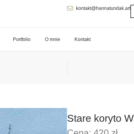
kontakt@hannatundak.art
Portfolio
O mnie
Kontakt
Stare koryto 
Cena: 420 zł