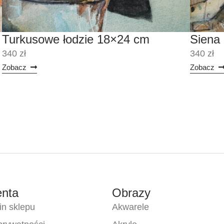
Turkusowe łodzie 18×24 cm
Siena 
340 zł
340 zł
Zobacz
Zobacz
enta
Obrazy
n sklepu
Akwarele