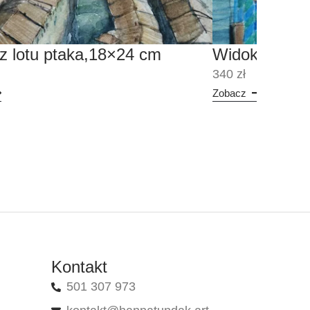
z lotu ptaka,18×24 cm
Widok z Rial
340 zł
Zobacz
Kontakt
501 307 973