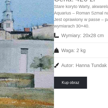
Stare koryto Warty, akware
Aquarius – Roman Szmal na
Jest oprawiony w passe – p
wymiarach 30×40.
Wymiary: 20x28 cm
Waga: 2 kg
Autor: Hanna Tundak
Kup obraz